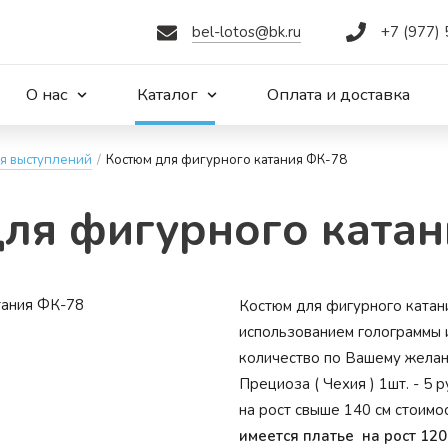
bel-lotos@bk.ru
+7 (977)
О нас
Каталог
Оплата и доставка
я выступлений
/
Костюм для фигурного катания ФК-78
ля фи­гур­но­го ка­та
Костюм для фигурного катани
использованием голограммы и
количество по Вашему желани
Прециоза ( Чехия ) 1шт. - 5
на рост свыше 140 см стоимо
имеется платье на рост 120