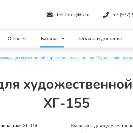
bel-lotos@bk.ru
+7 (977)
О нас
Каталог
Оплата и доставка
остюмы для выступлений и тренировочная одежда
/
Купальники для в
для ху­до­жес­твен­ной
ХГ-155
Купальник для художественно