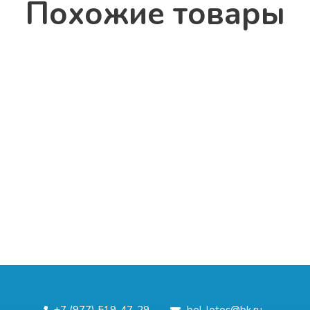
По­хо­жие то­ва­ры
Купальник для художественной гимнастики ХГ-173
8 500 руб.
В корзину