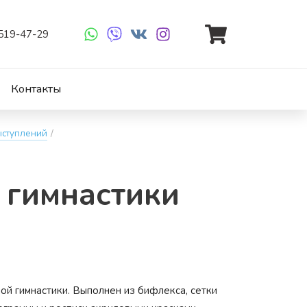
 519-47-29
Контакты
ыступлений
/
 гим­насти­ки
й гимнастики. Выполнен из бифлекса, сетки