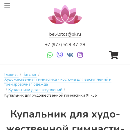
bel-lotos@bk.ru
+7 (977) 519-47-29
Главная
/
Каталог
/
Художественная гимнастика - костюмы для выступлений и
тренировочная одежда
/
Купальники для выступлений
/
Купальник для художественной гимнастики ХГ-36
Ку­паль­ник для ху­до­
жес­твен­ной гим­насти­