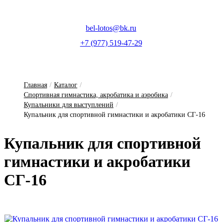
bel-lotos@bk.ru
+7 (977) 519-47-29
Главная
/
Каталог
/
Спортивная гимнастика, акробатика и аэробика
/
Купальники для выступлений
/
Купальник для спортивной гимнастики и акробатики СГ-16
Ку­паль­ник для спор­тивной
гим­насти­ки и ак­ро­ба­ти­ки
СГ-16