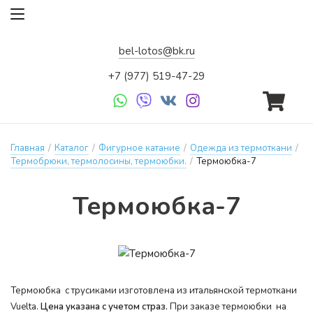
bel-lotos@bk.ru
+7 (977) 519-47-29
Главная
/
Каталог
/
Фигурное катание
/
Одежда из термоткани
/
Термобрюки, термолосины, термоюбки.
/
Термоюбка-7
Тер­мо­юб­ка-7
Термоюбка с трусиками изготовлена из итальянской термоткани
Vuelta.
Цена указана с учетом страз.
При заказе термоюбки на