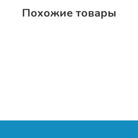
По­хо­жие то­ва­ры
Термоюбка-6
1 200 руб.
В корзину