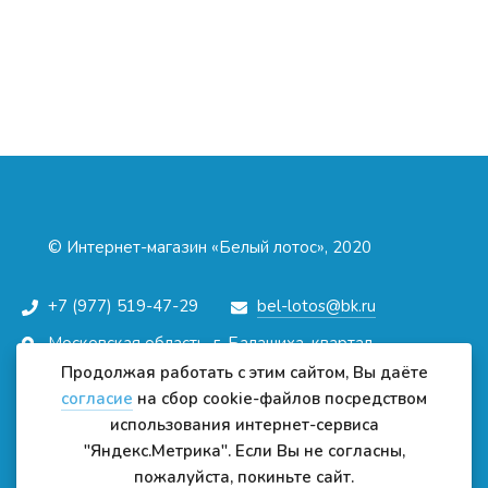
© Интернет-магазин «Белый лотос», 2020
+7 (977) 519-47-29
bel-lotos@bk.ru
Московская область, г. Балашиха, квартал
Изумрудный, д.1 (метро Щелковская)
Продолжая работать с этим сайтом, Вы даёте
Схема проезда
согласие
на сбор cookie-файлов посредством
использования интернет-сервиса
Создание сайта:
"Яндекс.Метрика". Если Вы не согласны,
пожалуйста, покиньте сайт.