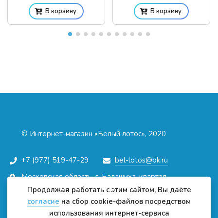
В корзину
В корзину
© Интернет-магазин «Белый лотос», 2020
+7 (977) 519-47-29
bel-lotos@bk.ru
Московская область, г. Балашиха, квартал
Изумрудный, д.1 (метро Щелковская)
Продолжая работать с этим сайтом, Вы даёте
Схема проезда
согласие
на сбор cookie-файлов посредством
использования интернет-сервиса