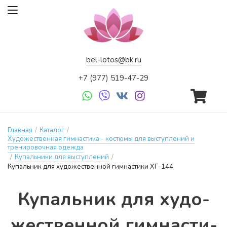
bel-lotos@bk.ru
+7 (977) 519-47-29
Главная
/
Каталог
/
Художественная гимнастика - костюмы для выступлений и
тренировочная одежда
/
Купальники для выступлений
/
Купальник для художественной гимнастики ХГ-144
Ку­паль­ник для ху­до­
жес­твен­ной гим­насти­