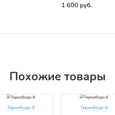
1 600 руб.
По­хо­жие то­ва­ры
Термободи-8
Термободи-6