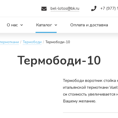
bel-lotos@bk.ru
+7 (977)
О нас
Каталог
Оплата и доставка
термоткани
/
Термободи
/
Термободи-10
Тер­мо­бо­ди-10
Термободи воротник стойка 
итальянской термоткани Vuel
см стоимость увеличивается 
Вашему желанию.