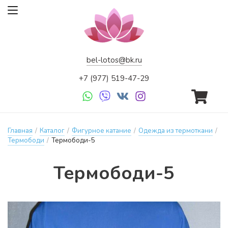
bel-lotos@bk.ru
+7 (977) 519-47-29
Главная
/
Каталог
/
Фигурное катание
/
Одежда из термоткани
/
Термободи
/
Термободи-5
Тер­мо­бо­ди-5